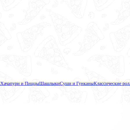
я
Хачапури и Пиццы
Шашлыки
Суши и Гунканы
Классические ро