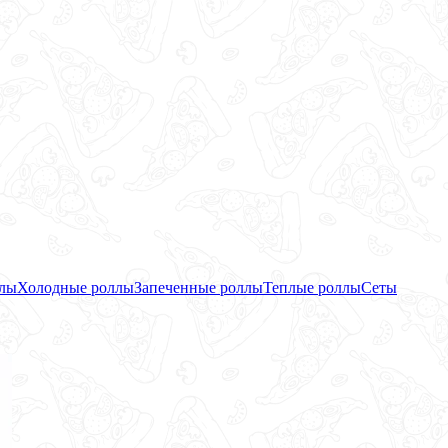
ллы
Холодные роллы
Запеченные роллы
Теплые роллы
Сеты