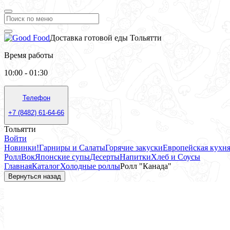
Доставка готовой еды Тольятти
Время работы
10:00 - 01:30
Телефон
+7 (8482) 61-64-66
Тольятти
Войти
Новинки!
Гарниры и Салаты
Горячие закуски
Европейская кухн
Ролл
Вок
Японские супы
Десерты
Напитки
Хлеб и Соусы
Главная
Каталог
Холодные роллы
Ролл "Канада"
Вернуться назад