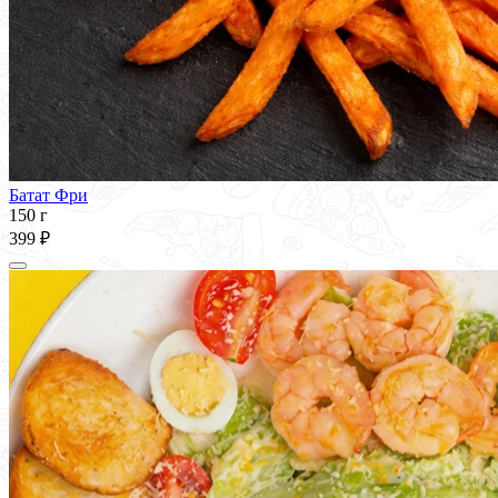
Батат Фри
150 г
399 ₽