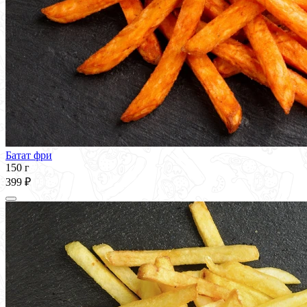
Батат фри
150 г
399 ₽