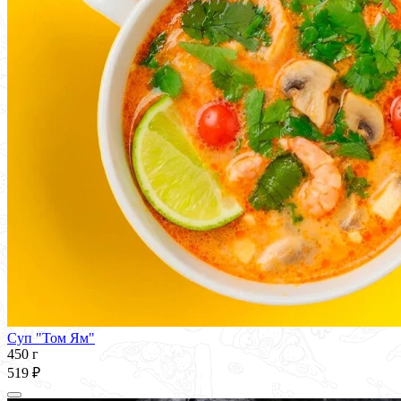
Суп "Том Ям"
450 г
519 ₽