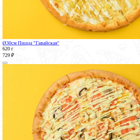
Ø30см Пицца "Гавайская"
620 г
729 ₽