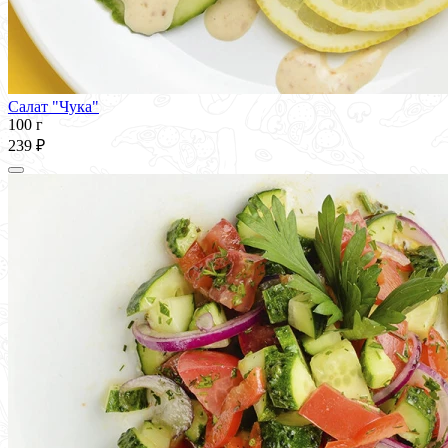
Салат "Чука"
100 г
239 ₽