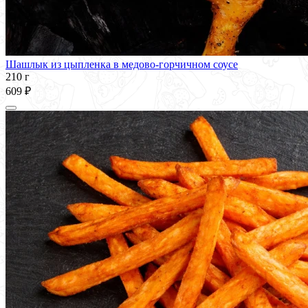
Шашлык из цыпленка в медово-горчичном соусе
210 г
609 ₽