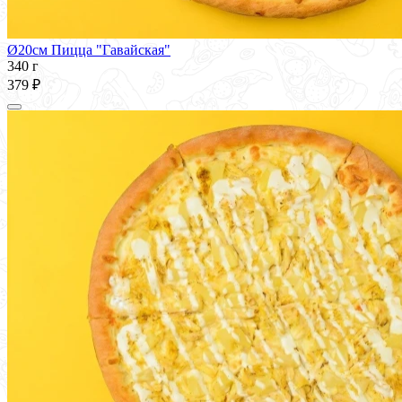
Ø20см Пицца "Гавайская"
340 г
379 ₽