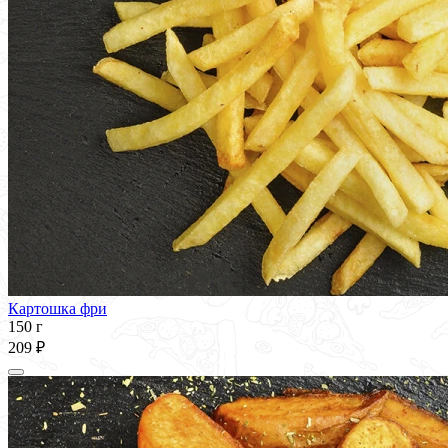
Картошка фри
150 г
209 ₽