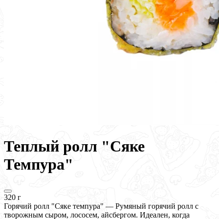
Теплый ролл "Сяке
Темпура"
320 г
Горячий ролл "Сяке темпура" — Румяный горячий ролл с
творожным сыром, лососем, айсбергом. Идеален, когда