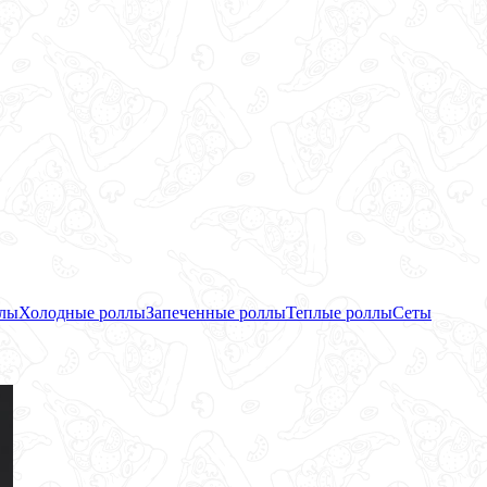
ллы
Холодные роллы
Запеченные роллы
Теплые роллы
Сеты