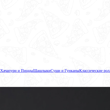
я
Хачапури и Пиццы
Шашлыки
Суши и Гунканы
Классические ро