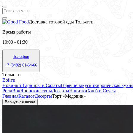
Доставка готовой еды Тольятти
Время работы
10:00 - 01:30
Телефон
+7 (8482) 61-64-66
Тольятти
Войти
Новинки!
Гарниры и Салаты
Горячие закуски
Европейская кухн
Ролл
Вок
Японские супы
Десерты
Напитки
Хлеб и Соусы
Главная
Каталог
Десерты
Торт «Медовик»
Вернуться назад