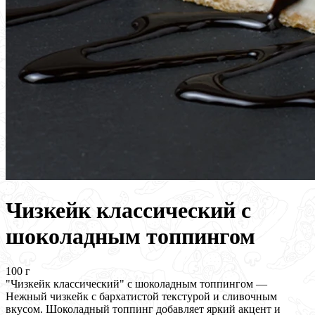
Чизкейк классический с
шоколадным топпингом
100 г
"Чизкейк классический" с шоколадным топпингом —
Нежный чизкейк с бархатистой текстурой и сливочным
вкусом. Шоколадный топпинг добавляет яркий акцент и