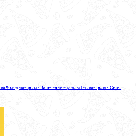
ллы
Холодные роллы
Запеченные роллы
Теплые роллы
Сеты