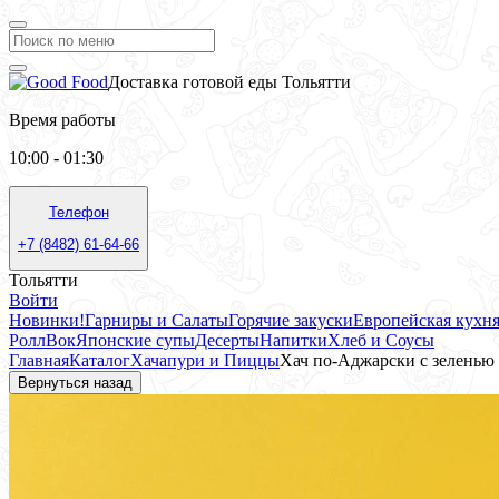
Доставка готовой еды Тольятти
Время работы
10:00 - 01:30
Телефон
+7 (8482) 61-64-66
Тольятти
Войти
Новинки!
Гарниры и Салаты
Горячие закуски
Европейская кухн
Ролл
Вок
Японские супы
Десерты
Напитки
Хлеб и Соусы
Главная
Каталог
Хачапури и Пиццы
Хач по-Аджарски с зеленью
Вернуться назад