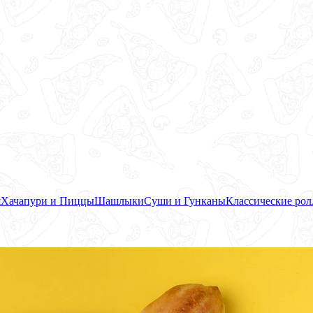
я
Хачапури и Пиццы
Шашлыки
Суши и Гунканы
Классические ро