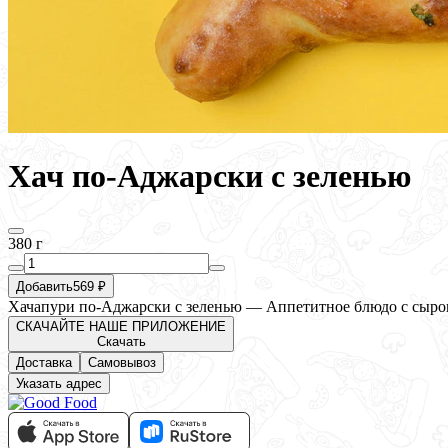
Хач по-Аджарски с зеленью
380 г
Добавить
569 ₽
Хачапури по-Аджарски с зеленью — Аппетитное блюдо с сыром
СКАЧАЙТЕ НАШЕ ПРИЛОЖЕНИЕ
Скачать
Доставка
Самовывоз
Указать адрес